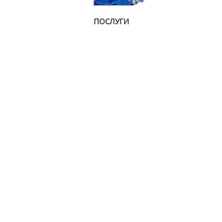
ПОСЛУГИ
В'їзні ворота | Автоматичні в'їзні ворота
В'їзні ворота - особливий тип конструкції, який найбільш часто
встановлюється при в'їзді на приватну чи промислову
територію і служить в якості захисту від небажаного
проникнення на ділянку, а також для забезпечення безпеки
знаходиться на ній майна. Крім цього в'їзні ворота у двір
приватного або заміського будинку виконують декоративну
функцію, вписуючись в загальну архітектуру ділянки.
Компанія Alumix
пропонує найякісніші і красиві в'їзні ворота на
територію від надійних перевірених виробників. Також Алюмікс