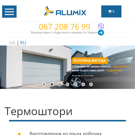
0
067 208 76 99
Безкоштовно з будь-якого номеру по Україні
UA
|
RU
Термоштори
Виготовлення до трьох робочих