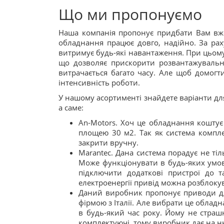
Що ми пропонуємо
Наша компанія пропонує придбати Вам вж
обладнання працює довго, надійно. За р
витримує будь-які навантаження. При цьом
що дозволяє прискорити розвантажувальні
витрачається багато часу. Але щоб домогт
інтенсивність роботи.
У нашому асортименті знайдете варіанти дл
а саме:
An-Motors. Хоч це обладнання коштує 
площею 30 м2. Так як система компле
закрити вручну.
Marantec. Дана система порадує не т
Може функціонувати в будь-яких умо
підключити додаткові пристрої до т
електроенергії привід можна розблоку
Даний виробник пропонує приводи дл
фірмою з Італії. Але вибрати це обладн
в будь-який час року. Йому не страшн
комплектуючі, тому виробник дає на нь