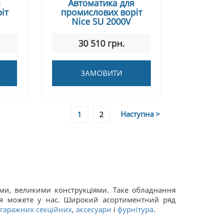
я
Автоматика для
іт
промислових воріт
Nice SU 2000V
30 510 грн.
ЗАМОВИТИ
Наступна >
1
2
ими, великими конструкціями. Таке обладнання
ня можете у нас. Широкий асортиментний ряд
гаражних секційних
,
аксесуари
і
фурнітура
.