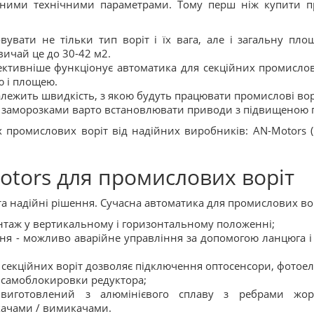
зними технічними параметрами. Тому перш ніж купити пр
вувати не тільки тип воріт і їх вага, але і загальну пл
вичай це до 30-42 м2.
ективніше функціонує автоматика для секційних промислов
ю і площею.
залежить швидкість, з якою будуть працювати промислові вор
и заморозками варто встановлювати приводи з підвищеною 
промислових воріт від надійних виробників: AN-Motors (К
tors для промислових воріт
 надійні рішення. Сучасна автоматика для промислових вор
нтаж у вертикальному і горизонтальному положенні;
ння - можливо аварійне управління за допомогою ланцюга 
секційних воріт дозволяє підключення оптосенсори, фотоелеме
ія самоблокировки редуктора;
с виготовлений з алюмінієвого сплаву з ребрами жор
ачами / вимикачами.