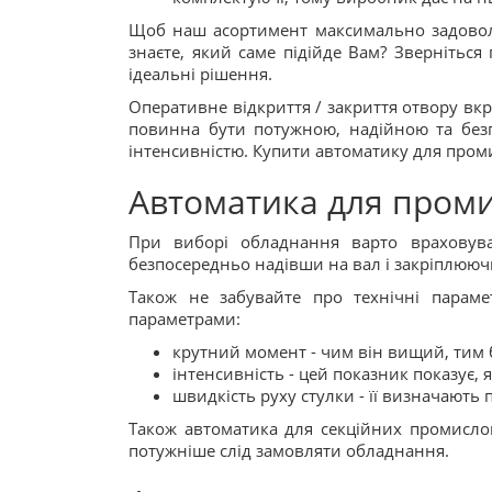
Щоб наш асортимент максимально задовольн
знаєте, який саме підійде Вам? Зверніться
ідеальні рішення.
Оперативне відкриття / закриття отвору в
повинна бути потужною, надійною та без
інтенсивністю. Купити автоматику для промис
Автоматика для проми
При виборі обладнання варто враховува
безпосередньо надівши на вал і закріплюючи
Також не забувайте про технічні параме
параметрами:
крутний момент - чим він вищий, тим 
інтенсивність - цей показник показує,
швидкість руху стулки - її визначають 
Також автоматика для секційних промислов
потужніше слід замовляти обладнання.