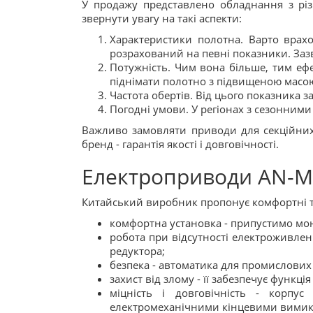
У продажу представлено обладнання з рі
звернути увагу на такі аспекти:
Характеристики полотна. Варто врахо
розрахований на певні показники. Заз
Потужність. Чим вона більше, тим еф
піднімати полотно з підвищеною масо
Частота обертів. Від цього показника 
Погодні умови. У регіонах з сезонним
Важливо замовляти приводи для секційних 
бренд - гарантія якості і довговічності.
Електроприводи AN-Mo
Китайський виробник пропонує комфортні та
комфортна установка - припустимо мо
робота при відсутності електроживле
редуктора;
безпека - автоматика для промислових 
захист від злому - її забезпечує функц
міцність і довговічність - корпу
електромеханічними кінцевими вимик