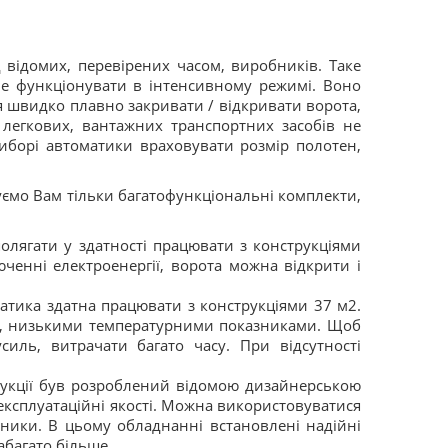
 відомих, перевірених часом, виробників. Таке
е функціонувати в інтенсивному режимі. Воно
 швидко плавно закривати / відкривати ворота,
 легкових, вантажних транспортних засобів не
виборі автоматики враховувати розмір полотен,
ємо Вам тільки багатофункціональні комплекти,
олягати у здатності працювати з конструкціями
ченні електроенергії, ворота можна відкрити і
атика здатна працювати з конструкціями 37 м2.
ті, низькими температурними показниками. Щоб
иль, витрачати багато часу. При відсутності
укції був розроблений відомою дизайнерською
й експлуатаційні якості. Можна використовуватися
азники. В цьому обладнанні встановлені надійні
абагато більше.