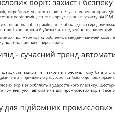
лових воріт: захист і безпеку
ації, виробники уважно ставляться до створення приводів. 
тних воріт поміщається в корпус з рівнем захисту від IP54.
тика встановлені в приміщеннях зі складною середовищем
 контакті з вологою, а й убезпечить від згубного впливу хімі
лізних, полімерних і вироблених з сендвіч-панелей комплек
ку полотна при появі перешкоди.
від - сучасний тренд автомат
 швидкість відкриття і закриття полотна. Тому багато х
ідрізняється підвищеним ресурсом і стійкістю до пошкоджень
ових воріт виробляють з ударостійкого пластику. Шестерні
і та комплектуючі автоматики для промислових воріт. Таке
у для підйомних промислових 