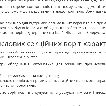
яв потреби кожного клієнта, в ньому є, як бюджетні сис
 по допомогу до представників нашої компанії. Вони швидко
край важливо для підтримки оптимальних параметрів в прим
печною. Функціональне обладнання забезпечить реальне
лових воріт від виробників з Італії, Німеччини, Білорусі т
слових секційних воріт харак
ти спосіб монтажу. Сучасні приводи промислових вор
сь незалежно, у стелі.
три обладнання. Автоматика для секційних промислови
більше максимальна площа воріт;
 як часто привід для промислових секційних воріт може спра
по частоті обертання.
их воріт повинна купуватися з урахуванням ваги і площі