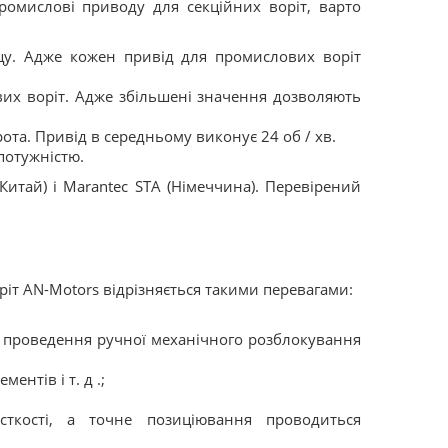
омислові приводу для секційних воріт, варто
ощу. Адже кожен привід для промислових воріт
их воріт. Адже збільшені значення дозволяють
ота. Привід в середньому виконує 24 об / хв.
потужністю.
итай) і Marantec STA (Німеччина). Перевірений
іт AN-Motors відрізняється такими перевагами:
і проведення ручної механічного розблокування
нтів і т. д .;
сткості, а точне позиціювання проводиться