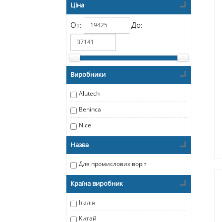
Ціна
От:
До:
Виробники
Alutech
Beninca
Nice
Назва
Для промислових воріт
Країна виробник
Італія
Китай