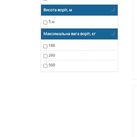
Висота воріт, м
5 м
Максимальна вага воріт, кг
180
260
500