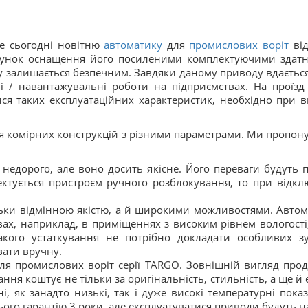
е сьогодні новітню
автоматику
для
промислових воріт
від
ахунок оснащення його посиленими комплектуючими здатн
у залишається безпечним. Завдяки даному приводу вдається
 / навантажувальні роботи на підприємствах. На проїзд
ися таких експлуатаційних характеристик, необхідно при 
я комірних конструкцій з різними параметрами. Ми пропону
недорого, але воно досить якісне. Його переваги будуть п
ктується пристроєм ручного розблокування, то при відклю
ільки відмінною якістю, а й широкими можливостями. Автом
вах, наприклад, в приміщеннях з високим рівнем вологос
акого устаткування не потрібно докладати особливих зус
вати вручну.
я промислових воріт серії TARGO. Зовнішній вигляд прод
ання коштує не тільки за оригінальність, стильність, а ще 
і, як занадто низькі, так і дуже високі температурні пок
ого гарантію 3 роки, але експлуатуватися приводи будуть н