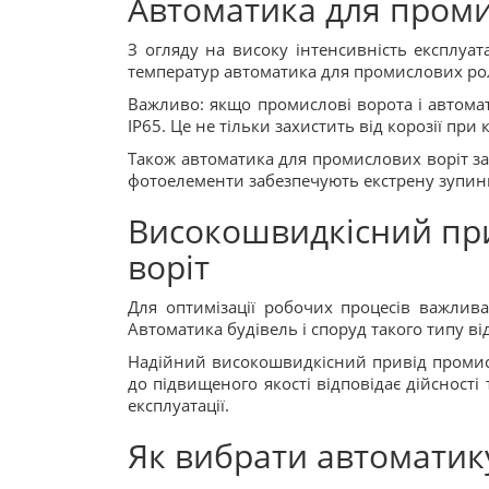
Автоматика для промис
З огляду на високу інтенсивність експлуат
температур автоматика для промислових роле
Важливо: якщо промислові ворота і автома
IP65. Це не тільки захистить від корозії при
Також автоматика для промислових воріт за
фотоелементи забезпечують екстрену зупин
Високошвидкісний при
воріт
Для оптимізації робочих процесів важлива
Автоматика будівель і споруд такого типу в
Надійний високошвидкісний привід промисл
до підвищеного якості відповідає дійсност
експлуатації.
Як вибрати автоматик