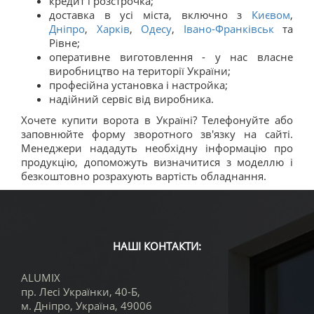
кредит і розстрочка;
доставка в усі міста, включно з
Києвом
,
Дніпро
,
Харків
,
Одесу
,
Івано-Франківськ
та
Рівне;
оперативне виготовлення - у нас власне
виробництво на території України;
професійна установка і настройка;
надійний сервіс від виробника.
Хочете купити ворота в Україні? Телефонуйте або
заповнюйте форму зворотного зв'язку на сайті.
Менеджери нададуть необхідну інформацію про
продукцію, допоможуть визначитися з моделлю і
безкоштовно розрахують вартість обладнання.
НАШІ КОНТАКТИ:
ALUMIX
пр. Лесі Українки, 40-Б,
м. Дніпро
,
Україна
,
49006