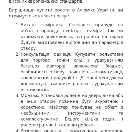
високих європейських стандартів.
Вирішивши купити ролети в Алюмікс України, ви
отримуєте комплекс послуг:
Виклик замірника. Спеціаліст прибуде на
об'єкт і проведе необхідні виміри. Так ви
отримуєте впевненість, що ролети на терасу
будуть виготовлені відповідно до параметрів
отвору.
Консультація фахівця. Купувати рольставні
для торгової точки слід з урахуванням
багатьох факторів, включаючи бюджет,
особливості отвору, наявність автоматизації,
призначення продукції і т. Д. Наші менеджери
допоможуть замовити ролети з урахуванням
всіх нюансів.
Монтаж. Установка ролетів на двері, вікна або
в інші отвори повинна бути акуратною і
коректною. Майстер прибуває на об'єкт з
необхідними інструментами та
комплектуючими. Всього кілька годин, і
ролети гратчасті готові до роботи.
Розробка проекту. Проектування допомагає