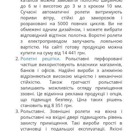
до 6 м і висотою до 3 м з кроком 10 мм.
Сучасні автоматичні ролети витримують
пориви вітру, стійкі до заморозків і
розраховані на 5000 повних циклів. Ви не
обмежені одним дизайном, і можете вибрати
відповідний відтінок полотна. Воротні ролети
з електроприводом залучають лояльною
вартістю. На сайті готову продукцію можна
купити на суму від 14 441 грн.
Ролетні решітки
. Рольставні перфоровані
частіше використовують власники магазинів,
банків і офісів. Надійні вироби з алюмінію
відрізняються високою міцністю і механічної
стійкістю. Також гратчасті рольставні
залишають можливість огляду приміщення
ззовні. Це відмінна реклама продукції і опція,
що підвищує безпеку. Ціна таких рішень
становить від 8 351 грн.
Рольставні. Зовнішні ролети на вікна і
рольставні на вхідні двері підвищують рівень
захисту приміщення. Такі вироби прості в
установці і подальшої експлуатації. Якісні