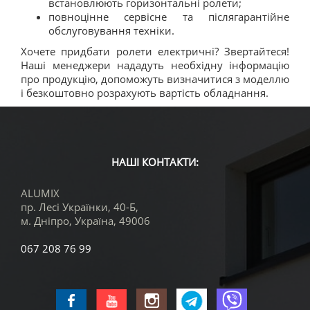
встановлюють горизонтальні ролети;
повноцінне сервісне та післягарантійне
обслуговування техніки.
Хочете придбати ролети електричні? Звертайтеся!
Наші менеджери нададуть необхідну інформацію
про продукцію, допоможуть визначитися з моделлю
і безкоштовно розрахують вартість обладнання.
НАШІ КОНТАКТИ:
ALUMIX
пр. Лесі Українки, 40-Б,
м. Дніпро
,
Україна
,
49006
067 208 76 99