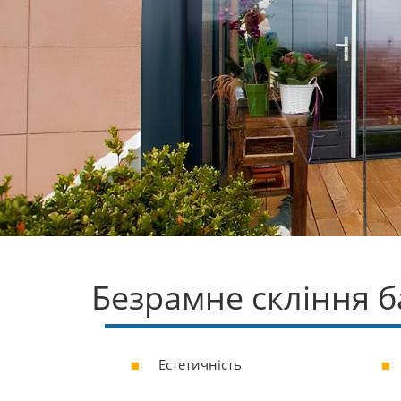
Безрамне скління б
Естетичність