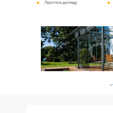
Простота догляду
Серед безлічі варіантів захистити тера
негоди - безрамне скління одне з най
дозволяє організувати панорамний ви
заважають вертикальні стійки рам. П
стулки, які легко зсуваються, відкрив