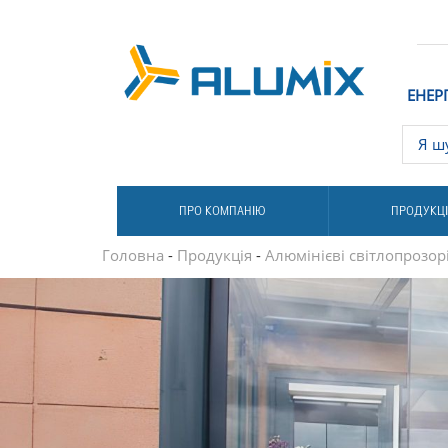
ЕНЕР
ПРО КОМПАНІЮ
ПРОДУКЦ
Головна
-
Продукція
-
Алюмінієві світлопрозорі