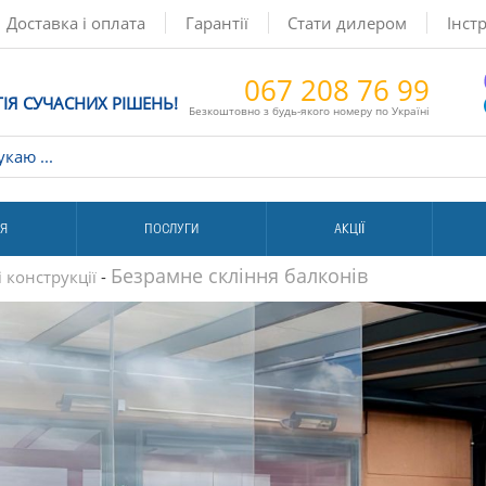
Доставка і оплата
Гарантії
Стати дилером
Інстр
067 208 76 99
ГІЯ СУЧАСНИХ РІШЕНЬ!
Безкоштовно з будь-якого номеру по Україні
ІЯ
ПОСЛУГИ
АКЦІЇ
Безрамне скління балконів
 конструкції
-