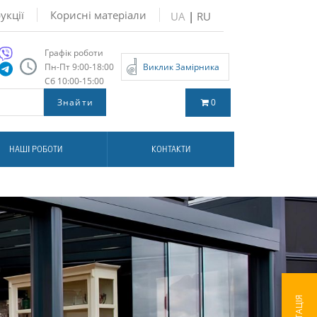
укції
Корисні матеріали
UA
|
RU
Графік роботи
Пн-Пт 9:00-18:00
Виклик Замірника
Сб 10:00-15:00
0
НАШІ РОБОТИ
КОНТАКТИ