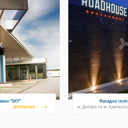
авки "SKY"
Фасадне склі
м. Дніпро та м. Кам'янсь
ДЕТАЛЬНІШЕ