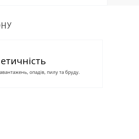
ОНУ
метичність
вантажень, опадів, пилу та бруду.