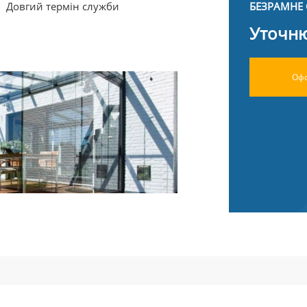
Довгий термін служби
БЕЗРАМНЕ 
Уточню
Офо
су, веранду або альтанку від вітру і
світліших і найстильніших. Воно
д, насолоджуватися яким не
ри цьому можна зробити розсувні
аючи доступ свіжому повітрю і