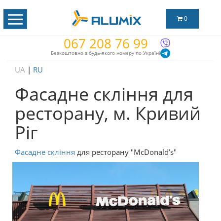
0
067 208 76 99
Безкоштовно з будь-якого номеру по Україні
UA
|
RU
Фасадне скління для
ресторану, м. Кривий
Ріг
Фасадне скління
для ресторану "McDonald’s"