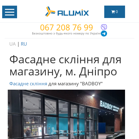
0
067 208 76 99
Безкоштовно з будь-якого номеру по Україні
UA
|
RU
Фасадне скління для
магазину, м. Дніпро
Фасадне скління
для магазину "BADBOY"