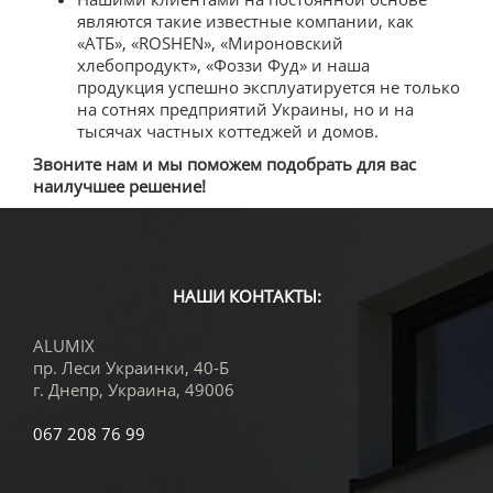
являются такие известные компании, как
«АТБ», «ROSHEN», «Мироновский
хлебопродукт», «Фоззи Фуд» и наша
продукция успешно эксплуатируется не только
на сотнях предприятий Украины, но и на
тысячах частных коттеджей и домов.
Звоните нам и мы поможем подобрать для вас
наилучшее решение!
НАШИ КОНТАКТЫ:
ALUMIX
пр. Леси Украинки, 40-Б
г. Днепр
,
Украина
,
49006
067 208 76 99